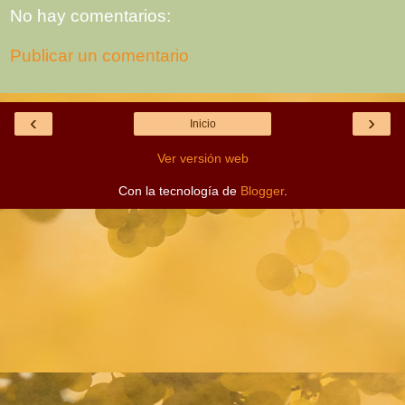
No hay comentarios:
Publicar un comentario
‹
›
Inicio
Ver versión web
Con la tecnología de
Blogger
.